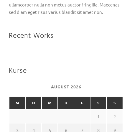
ullamcorper nulla non metus auctor fringilla. Maecenas
sed diam eget risus varius blandit sit amet non.
Recent Works
Kurse
AUGUST 2026
M
D
M
D
F
S
S
1
2
3
4
5
6
7
8
9