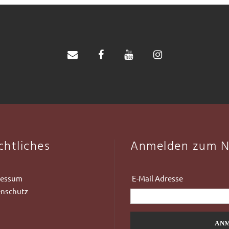
Google Maps immer entsperren
chtliches
Anmelden zum N
ressum
Email Address
nschutz