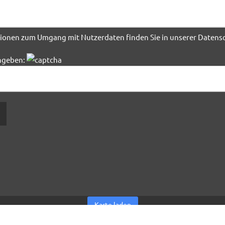
ationen zum Umgang mit Nutzerdaten finden Sie in unserer
Datensc
ingeben:
dem Laden der Karte akzeptieren Sie die Datenschutzerklärung von Go
Mehr erfahren
Karte laden