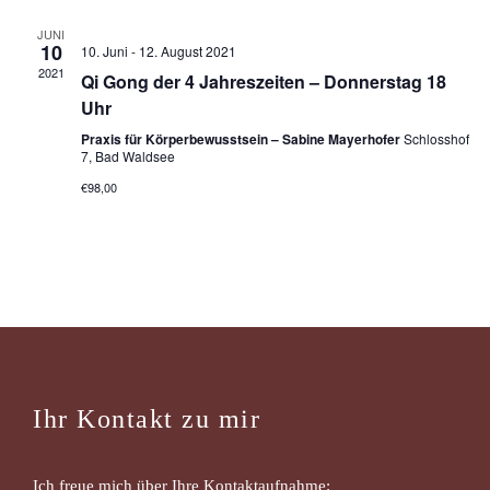
e
u
JUNI
10
10. Juni
-
12. August 2021
n
2021
n
Qi Gong der 4 Jahreszeiten – Donnerstag 18
Uhr
-
g
Praxis für Körperbewusstsein – Sabine Mayerhofer
Schlosshof
7, Bad Waldsee
A
N
€98,00
n
a
s
v
i
c
i
h
Ihr Kontakt zu mir
g
t
Ich freue mich über Ihre Kontaktaufnahme: