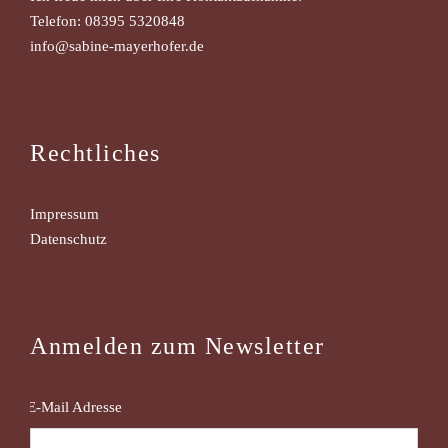
a
e
Telefon:
08395 5320848
info@sabine-mayerhofer.de
n
t
-
i
N
Rechtliches
o
a
Impressum
v
n
Datenschutz
i
g
Anmelden zum Newsletter
a
t
ress