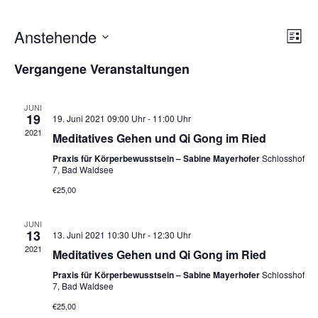
Anstehende
V
A
L
i
D
e
Vergangene Veranstaltungen
s
n
a
t
e
t
r
JUNI
u
s
19
19. Juni 2021
09:00 Uhr - 11:00 Uhr
a
m
2021
Meditatives Gehen und Qi Gong im Ried
w
i
n
Praxis für Körperbewusstsein – Sabine Mayerhofer
Schlosshof
ä
7, Bad Waldsee
h
s
€25,00
c
l
t
e
JUNI
13
n
13. Juni 2021
10:30 Uhr - 12:30 Uhr
h
a
2021
.
Meditatives Gehen und Qi Gong im Ried
Praxis für Körperbewusstsein – Sabine Mayerhofer
Schlosshof
t
l
7, Bad Waldsee
€25,00
t